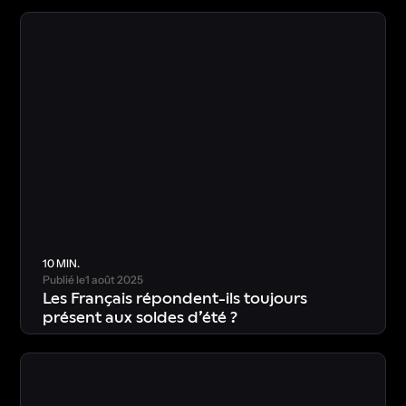
T
é
l
é
c
h
a
r
g
e
r
l
’
é
t
u
d
e
10 MIN.
Publié le
1 août 2025
Les Français répondent-ils toujours
présent aux soldes d’été ?
T
é
l
é
c
h
a
r
g
e
r
l
’
é
t
u
d
e