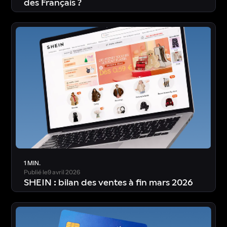
des Français ?
T
é
l
é
c
h
a
r
g
e
r
l
’
é
t
u
d
e
1 MIN.
Publié le
9 avril 2026
SHEIN : bilan des ventes à fin mars 2026
T
é
l
é
c
h
a
r
g
e
r
l
’
é
t
u
d
e