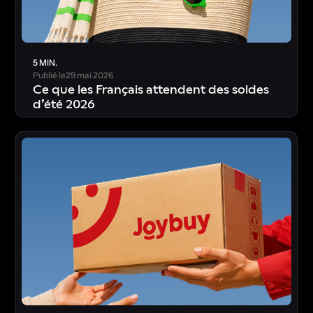
5 MIN.
Publié le
29 mai 2026
Ce que les Français attendent des soldes
d’été 2026
T
é
l
é
c
h
a
r
g
e
r
l
’
é
t
u
d
e