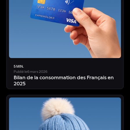
5 MIN.
Publié le
6 mars 2026
Bilan de la consommation des Français en
2025
T
é
l
é
c
h
a
r
g
e
r
l
’
é
t
u
d
e