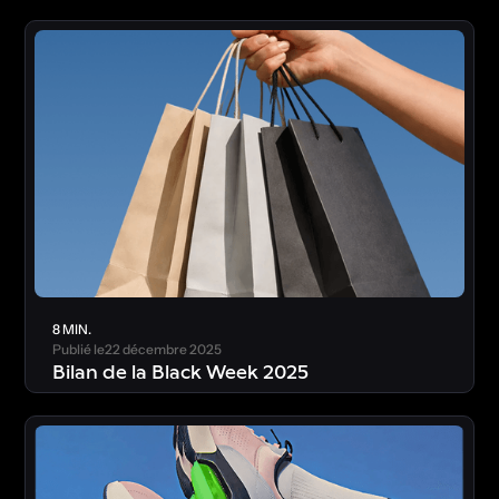
T
é
l
é
c
h
a
r
g
e
r
l
’
é
t
u
d
e
8 MIN.
Publié le
22 décembre 2025
Bilan de la Black Week 2025
T
é
l
é
c
h
a
r
g
e
r
l
’
é
t
u
d
e