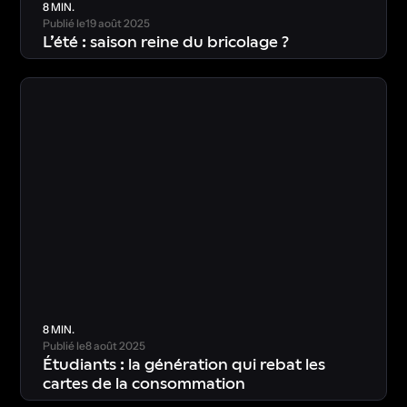
8 MIN.
Publié le
19 août 2025
L’été : saison reine du bricolage ?
T
é
l
é
c
h
a
r
g
e
r
l
’
é
t
u
d
e
8 MIN.
Publié le
8 août 2025
Étudiants : la génération qui rebat les
cartes de la consommation