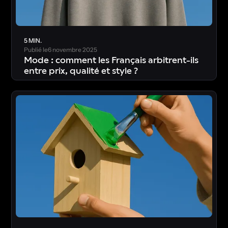
5 MIN.
Publié le
6 novembre 2025
Mode : comment les Français arbitrent-ils
entre prix, qualité et style ?
T
é
l
é
c
h
a
r
g
e
r
l
’
é
t
u
d
e