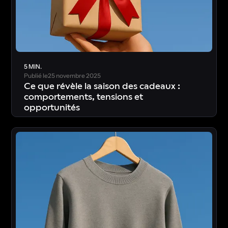
5 MIN.
Publié le
25 novembre 2025
Ce que révèle la saison des cadeaux :
comportements, tensions et
opportunités
T
é
l
é
c
h
a
r
g
e
r
l
’
é
t
u
d
e