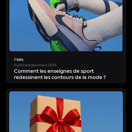
7 MIN.
Publié le
4 décembre 2025
Comment les enseignes de sport
redessinent les contours de la mode ?
T
é
l
é
c
h
a
r
g
e
r
l
’
é
t
u
d
e