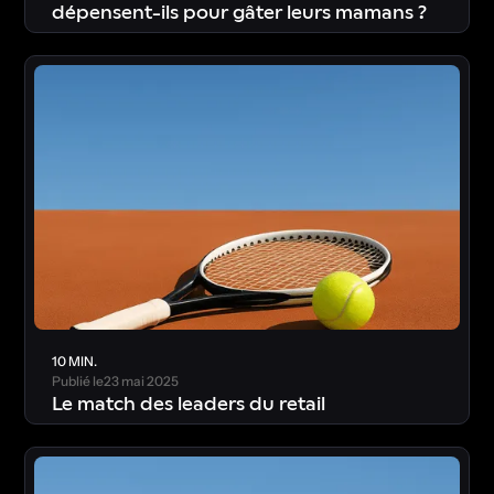
dépensent-ils pour gâter leurs mamans ?
T
é
l
é
c
h
a
r
g
e
r
l
’
é
t
u
d
e
10 MIN.
Publié le
23 mai 2025
Le match des leaders du retail
T
é
l
é
c
h
a
r
g
e
r
l
’
é
t
u
d
e