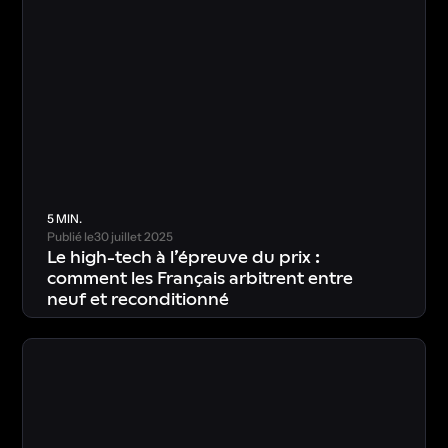
5 MIN.
Publié le
30 juillet 2025
Le high-tech à l’épreuve du prix :
comment les Français arbitrent entre
neuf et reconditionné
T
é
l
é
c
h
a
r
g
e
r
l
’
é
t
u
d
e