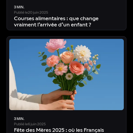
3 MIN.
Publié le
20 juin 2025
Courses alimentaires : que change
vraiment l’arrivée d’un enfant ?
T
é
l
é
c
h
a
r
g
e
r
l
’
é
t
u
d
e
3 MIN.
Publié le
6 juin 2025
Fête des Mères 2025 : où les Français