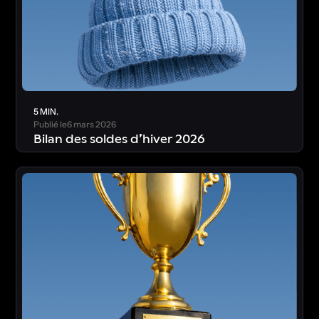
5 MIN.
Publié le
6 mars 2026
Bilan des soldes d’hiver 2026
T
é
l
é
c
h
a
r
g
e
r
l
’
é
t
u
d
e