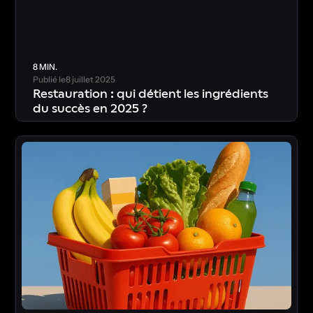
8 MIN.
Publié le
8 juillet 2025
Restauration : qui détient les ingrédients
du succès en 2025 ?
T
é
l
é
c
h
a
r
g
e
r
l
’
é
t
u
d
e