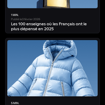
1 MIN.
Publié le
3 février 2026
Les 100 enseignes où les Français ont le
plus dépensé en 2025
T
é
l
é
c
h
a
r
g
e
r
l
’
é
t
u
d
e
5 MIN.