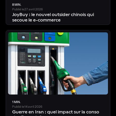
8 MIN.
Publié le
27 avril 2026
JoyBuy : le nouvel outsider chinois qui
secoue le e-commerce
T
é
l
é
c
h
a
r
g
e
r
l
’
é
t
u
d
e
1 MIN.
Publié le
14 avril 2026
Guerre en Iran : quel impact sur la conso