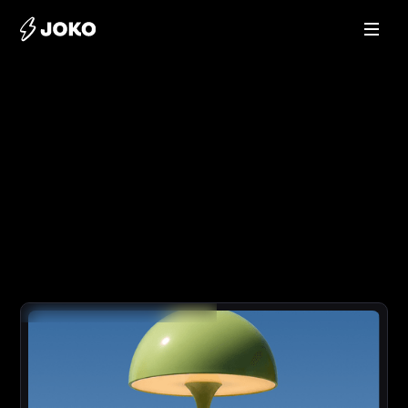
T
é
l
é
c
h
a
r
g
e
r
l
’
é
t
u
d
e