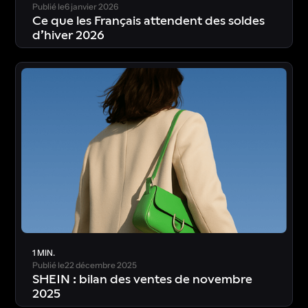
Publié le
6 janvier 2026
Ce que les Français attendent des soldes
d’hiver 2026
T
é
l
é
c
h
a
r
g
e
r
l
’
é
t
u
d
e
1 MIN.
Publié le
22 décembre 2025
SHEIN : bilan des ventes de novembre
2025