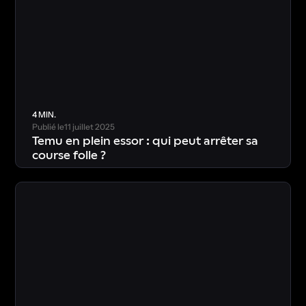
4 MIN.
Publié le
11 juillet 2025
Temu en plein essor : qui peut arrêter sa
course folle ?
T
é
l
é
c
h
a
r
g
e
r
l
’
é
t
u
d
e