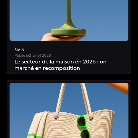
5 MIN.
Publié le
2 juillet 2026
Le secteur de la maison en 2026 : un
marché en recomposition
T
é
l
é
c
h
a
r
g
e
r
l
’
é
t
u
d
e