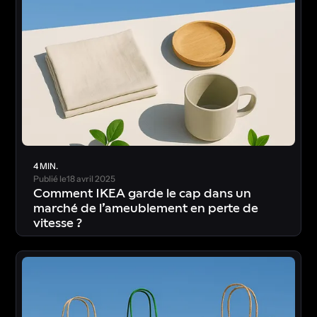
4 MIN.
Publié le
18 avril 2025
Comment IKEA garde le cap dans un
marché de l’ameublement en perte de
vitesse ?
T
é
l
é
c
h
a
r
g
e
r
l
’
é
t
u
d
e